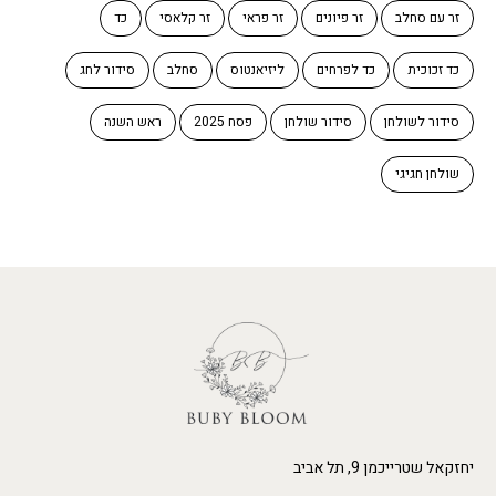
זר עם סחלב
זר פיונים
זר פראי
זר קלאסי
כד
כד זכוכית
כד לפרחים
ליזיאנטוס
סחלב
סידור לחג
סידור לשולחן
סידור שולחן
פסח 2025
ראש השנה
שולחן חגיגי
יחזקאל שטרייכמן 9, תל אביב