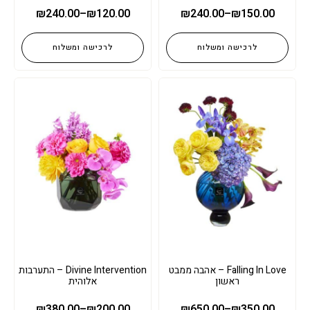
₪
240.00
–
₪
120.00
₪
240.00
–
₪
150.00
לרכישה ומשלוח
לרכישה ומשלוח
Falling In Love – אהבה ממבט
Divine Intervention – התערבות
ראשון
אלוהית
₪
380.00
–
₪
200.00
₪
650.00
–
₪
350.00