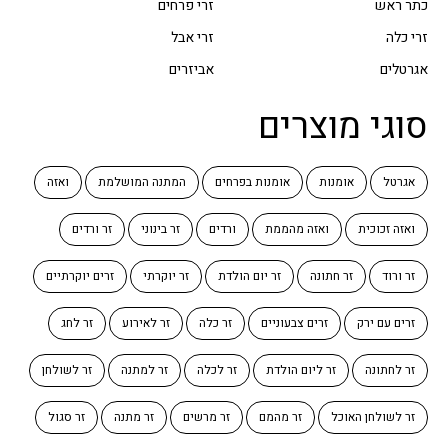
כתר ראש
זרי פרחים
זרי כלה
זרי אבל
אגרטלים
אביזרים
סוגי מוצרים
אגרטל
אומנות
אומנות בפרחים
המתנה המושלמת
ואזה
ואזה זכוכית
ואזה מהממת
ורדים
זר בינוני
זר ורדים
זר ורוד
זר חתונה
זר יום הולדת
זר יוקרתי
זרים יוקרתיים
זרים עם ירק
זרים צבעוניים
זר כלה
זר לאירוע
זר לחג
זר לחתונה
זר ליום הולדת
זר לכלה
זר למתנה
זר לשולחן
זר לשולחן האוכל
זר מהמם
זר מרשים
זר מתנה
זר סגול