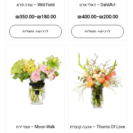
DahliArt – דאלי ארט
Wild Field – שדה פרא
₪
350.00
–
₪
180.00
₪
400.00
–
₪
200.00
לרכישה ומשלוח
לרכישה ומשלוח
Thorns Of Love – אהבה קוצנית
Moon Walk – שמי ירח