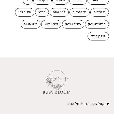
זר עם סחלב
זר פיונים
זר פראי
זר קלאסי
כד
כד זכוכית
כד לפרחים
ליזיאנטוס
סחלב
סידור לחג
סידור לשולחן
סידור שולחן
פסח 2025
ראש השנה
שולחן חגיגי
יחזקאל שטרייכמן 9, תל אביב