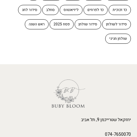
כד זכוכית
כד לפרחים
ליזיאנטוס
סחלב
סידור לחג
סידור לשולחן
סידור שולחן
פסח 2025
ראש השנה
שולחן חגיגי
יחזקאל שטרייכמן 9, תל אביב
074-7650070