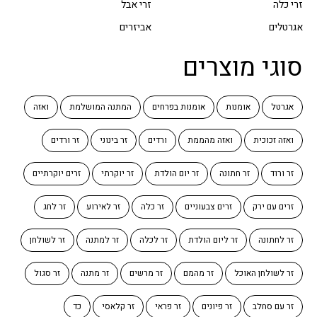
זרי כלה
זרי אבל
אגרטלים
אביזרים
סוגי מוצרים
אגרטל
אומנות
אומנות בפרחים
המתנה המושלמת
ואזה
ואזה זכוכית
ואזה מהממת
ורדים
זר בינוני
זר ורדים
זר ורוד
זר חתונה
זר יום הולדת
זר יוקרתי
זרים יוקרתיים
זרים עם ירק
זרים צבעוניים
זר כלה
זר לאירוע
זר לחג
זר לחתונה
זר ליום הולדת
זר לכלה
זר למתנה
זר לשולחן
זר לשולחן האוכל
זר מהמם
זר מרשים
זר מתנה
זר סגול
זר עם סחלב
זר פיונים
זר פראי
זר קלאסי
כד