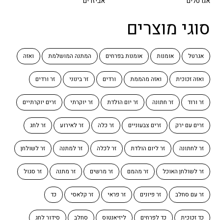
אגרטלים
אביזרים
סוגי מוצרים
אגרטל
אומנות
אומנות בפרחים
המתנה המושלמת
ואזה
ואזה זכוכית
ואזה מהממת
ורדים
זר בינוני
זר ורדים
זר ורוד
זר חתונה
זר יום הולדת
זר יוקרתי
זרים יוקרתיים
זרים עם ירק
זרים צבעוניים
זר כלה
זר לאירוע
זר לחג
זר לחתונה
זר ליום הולדת
זר לכלה
זר למתנה
זר לשולחן
זר לשולחן האוכל
זר מהמם
זר מרשים
זר מתנה
זר סגול
זר עם סחלב
זר פיונים
זר פראי
זר קלאסי
כד
כד זכוכית
כד לפרחים
ליזיאנטוס
סחלב
סידור לחג