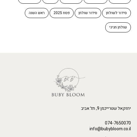
סידור לשולחן
סידור שולחן
פסח 2025
ראש השנה
שולחן חגיגי
יחזקאל שטרייכמן 9, תל אביב
074-7650070
info@bubybloom.co.il