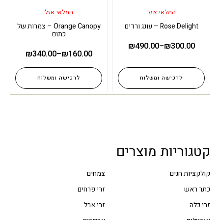
המלאי אזל
המלאי אזל
Rose Delight – עונג ורדים
Orange Canopy – צמרות של
כתום
₪
490.00
–
₪
300.00
₪
340.00
–
₪
160.00
לרכישה ומשלוח
לרכישה ומשלוח
קטגוריות מוצרים
קולקציות חגים
צמחים
כתר ראש
זרי פרחים
זרי כלה
זרי אבל