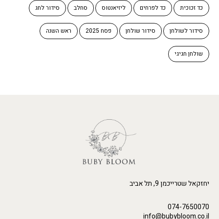
כד זכוכית
כד לפרחים
ליזיאנטוס
סחלב
סידור לחג
סידור לשולחן
סידור שולחן
פסח 2025
ראש השנה
שולחן חגיגי
יחזקאל שטרייכמן 9, תל אביב
074-7650070
info@bubybloom.co.il