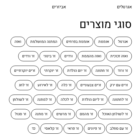
אגרטלים
אביזרים
סוגי מוצרים
אגרטל
אומנות
אומנות בפרחים
המתנה המושלמת
ואזה
ואזה זכוכית
ואזה מהממת
ורדים
זר בינוני
זר ורדים
זר ורוד
זר חתונה
זר יום הולדת
זר יוקרתי
זרים יוקרתיים
זרים עם ירק
זרים צבעוניים
זר כלה
זר לאירוע
זר לחג
זר לחתונה
זר ליום הולדת
זר לכלה
זר למתנה
זר לשולחן
זר לשולחן האוכל
זר מהמם
זר מרשים
זר מתנה
זר סגול
זר עם סחלב
זר פיונים
זר פראי
זר קלאסי
כד