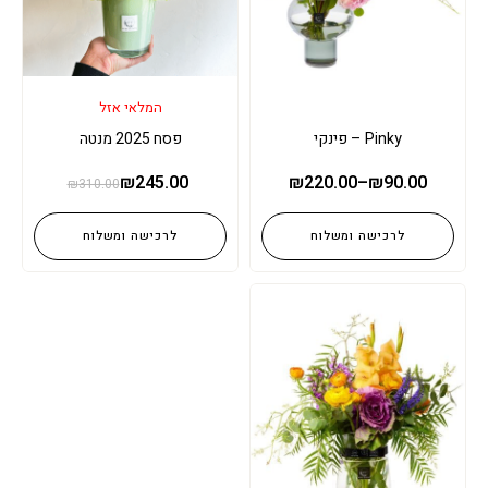
המלאי אזל
Pinky – פינקי
פסח 2025 מנטה
₪
245.00
₪
220.00
–
₪
90.00
₪
310.00
לרכישה ומשלוח
לרכישה ומשלוח