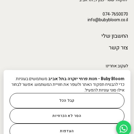
074-7650070
info@bubybloom.co.il
החשבון שלי
צור קשר
לעקוב אחרינו
Buby Bloom - חנות פרחי יוקרה בתל אביב
משתמשים בעוגיות
כדי להבטיח תפקוד האתר ולשפר את חוויית המשתמש. אפשר לבחור
אילו סוגי עוגיות להפעיל.
קבל הכל
תנאי אספקה ומשלוח
הסר לא הכרחיות
תקנון ומדיניות שימוש באתר
מדיניות הפרטיות
העדפות