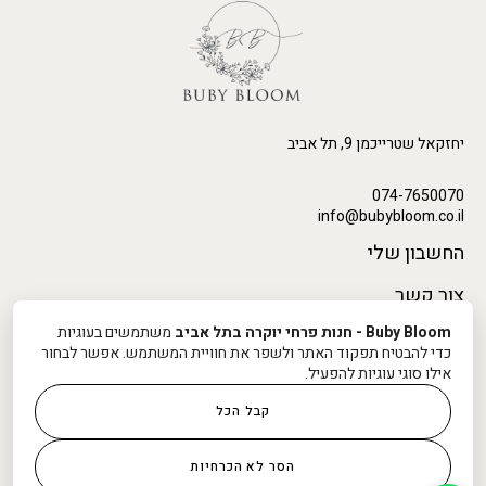
יחזקאל שטרייכמן 9, תל אביב
074-7650070
info@bubybloom.co.il
החשבון שלי
צור קשר
לעקוב אחרינו
Buby Bloom - חנות פרחי יוקרה בתל אביב
משתמשים בעוגיות
כדי להבטיח תפקוד האתר ולשפר את חוויית המשתמש. אפשר לבחור
אילו סוגי עוגיות להפעיל.
קבל הכל
תנאי אספקה ומשלוח
הסר לא הכרחיות
תקנון ומדיניות שימוש באתר