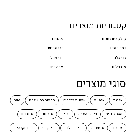
קטגוריות מוצרים
קולקציות חגים
צמחים
כתר ראש
זרי פרחים
זרי כלה
זרי אבל
אגרטלים
אביזרים
סוגי מוצרים
אגרטל
אומנות
אומנות בפרחים
המתנה המושלמת
ואזה
ואזה זכוכית
ואזה מהממת
ורדים
זר בינוני
זר ורדים
זר ורוד
זר חתונה
זר יום הולדת
זר יוקרתי
זרים יוקרתיים