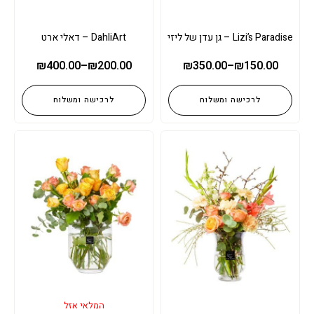
Lizi’s Paradise – גן עדן של ליזי
DahliArt – דאלי ארט
₪
400.00
–
₪
200.00
₪
350.00
–
₪
150.00
לרכישה ומשלוח
לרכישה ומשלוח
המלאי אזל