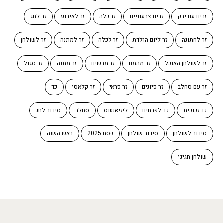
זרים עם ירק
זרים צבעוניים
זר כלה
זר לאירוע
זר לחג
זר לחתונה
זר ליום הולדת
זר לכלה
זר למתנה
זר לשולחן
זר לשולחן האוכל
זר מהמם
זר מרשים
זר מתנה
זר סגול
זר עם סחלב
זר פיונים
זר פראי
זר קלאסי
כד
כד זכוכית
כד לפרחים
ליזיאנטוס
סחלב
סידור לחג
סידור לשולחן
סידור שולחן
פסח 2025
ראש השנה
שולחן חגיגי